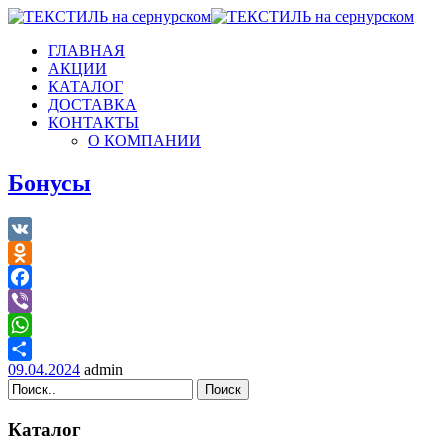
ГЛАВНАЯ
АКЦИИ
КАТАЛОГ
ДОСТАВКА
КОНТАКТЫ
О КОМПАНИИ
Бонусы
VK
Odnoklassniki
Facebook
Viber
WhatsApp
09.04.2024
admin
Отправить
Поиск
Каталог